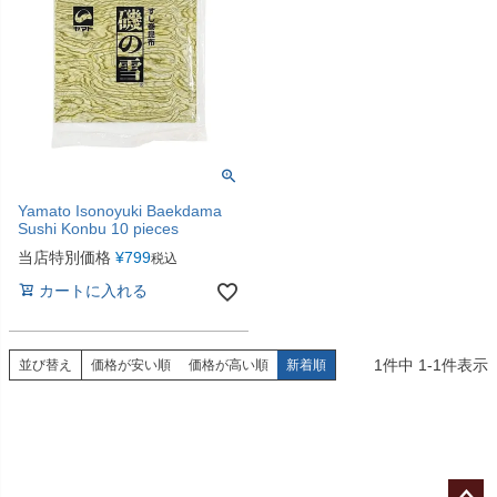
Yamato Isonoyuki Baekdama
Sushi Konbu 10 pieces
当店特別価格
¥
799
税込
カートに入れる
1
件中
1
-
1
件表示
並び替え
価格が安い順
価格が高い順
新着順