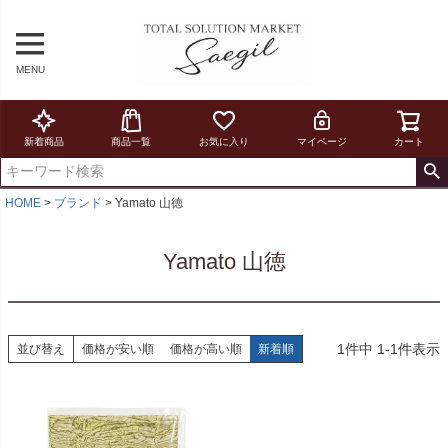
MENU
新着商品
商品一覧
お気に入り
マイページ
カート
HOME
ブランド
Yamato 山徳
Yamato 山徳
1
件中
1
-
1
件表示
並び替え
価格が安い順
価格が高い順
新着順