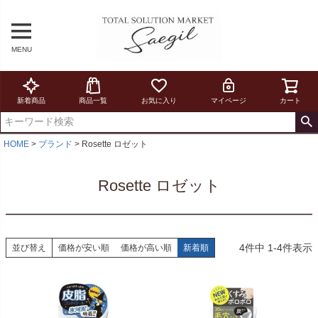
MENU
新着商品
商品一覧
お気に入り
マイページ
カート
HOME
ブランド
Rosette ロゼット
Rosette ロゼット
4
件中
1
-
4
件表示
並び替え
価格が安い順
価格が高い順
新着順