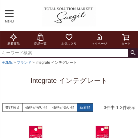
MENU
新着商品
商品一覧
お気に入り
マイページ
カート
HOME
ブランド
Integrate インテグレート
Integrate インテグレート
3
件中
1
-
3
件表示
並び替え
価格が安い順
価格が高い順
新着順