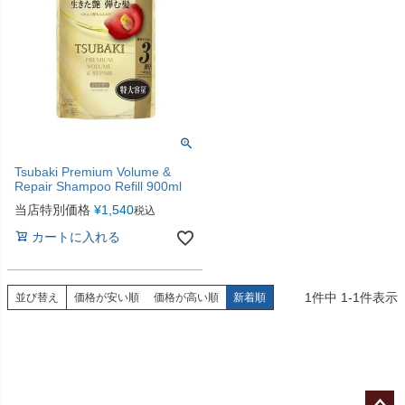
Tsubaki Premium Volume &
Repair Shampoo Refill 900ml
当店特別価格
¥
1,540
税込
カートに入れる
1
件中
1
-
1
件表示
並び替え
価格が安い順
価格が高い順
新着順