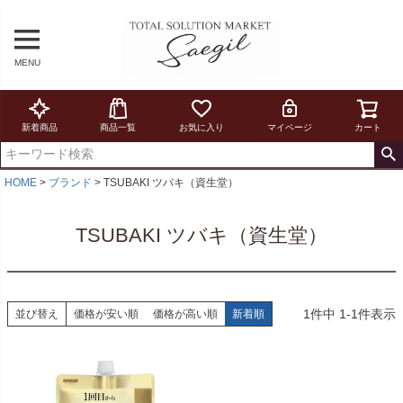
MENU
新着商品
商品一覧
お気に入り
マイページ
カート
HOME
ブランド
TSUBAKI ツバキ（資生堂）
TSUBAKI ツバキ（資生堂）
1
件中
1
-
1
件表示
並び替え
価格が安い順
価格が高い順
新着順