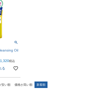
leansing Oil
1,320
税込
れる
が安い順
価格が高い順
新着順