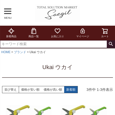
MENU
新着商品
商品一覧
お気に入り
マイページ
カート
HOME
ブランド
Ukai ウカイ
Ukai ウカイ
3
件中
1
-
3
件表示
並び替え
価格が安い順
価格が高い順
新着順