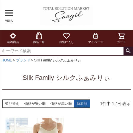
MENU
新着商品
商品一覧
お気に入り
マイページ
カート
HOME
ブランド
Silk Family シルクふぁみりぃ
Silk Family シルクふぁみりぃ
1
件中
1
-
1
件表示
並び替え
価格が安い順
価格が高い順
新着順