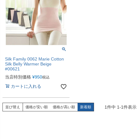
Silk Family 0062 Marie Cotton
Silk Belly Warmer Beige
#00621
当店特別価格
¥
950
税込
カートに入れる
1
件中
1
-
1
件表示
並び替え
価格が安い順
価格が高い順
新着順