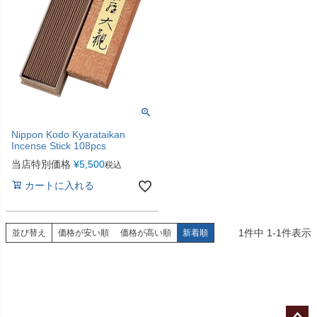
Nippon Kodo Kyarataikan
Incense Stick 108pcs
当店特別価格
¥
5,500
税込
カートに入れる
1
件中
1
-
1
件表示
並び替え
価格が安い順
価格が高い順
新着順