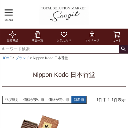
MENU
新着商品
商品一覧
お気に入り
マイページ
カート
HOME
ブランド
Nippon Kodo 日本香堂
Nippon Kodo 日本香堂
1
件中
1
-
1
件表示
並び替え
価格が安い順
価格が高い順
新着順