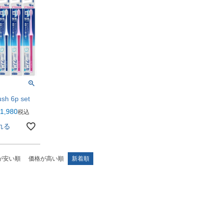
ush 6p set
1,980
税込
れる
が安い順
価格が高い順
新着順