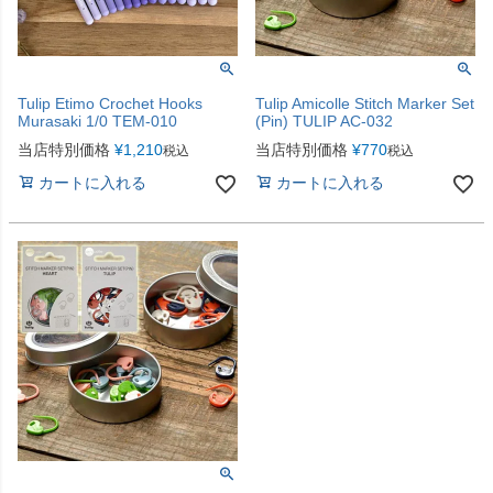
Tulip Etimo Crochet Hooks
Tulip Amicolle Stitch Marker Set
Murasaki 1/0 TEM-010
(Pin) TULIP AC-032
当店特別価格
¥
1,210
当店特別価格
¥
770
税込
税込
カートに入れる
カートに入れる