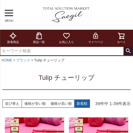
MENU
新着商品
商品一覧
お気に入り
マイページ
カート
HOME
ブランド
Tulip チューリップ
Tulip チューリップ
39
件中
1
-
39
件表示
並び替え
価格が安い順
価格が高い順
新着順