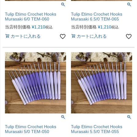
Tulip Etimo Crochet Hooks
Tulip Etimo Crochet Hooks
Murasaki 6/0 TEM-060
Murasaki 6.5/0 TEM-065
当店特別価格
¥
1,210
当店特別価格
¥
1,210
税込
税込
カートに入れる
カートに入れる
Tulip Etimo Crochet Hooks
Tulip Etimo Crochet Hooks
Murasaki 5/0 TEM-050
Murasaki 5.5/0 TEM-055