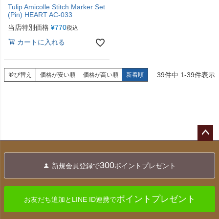
Tulip Amicolle Stitch Marker Set
(Pin) HEART AC-033
当店特別価格
¥
770
税込
カートに入れる
39
件中
1
-
39
件表示
並び替え
価格が安い順
価格が高い順
新着順
ペー
ジト
300
新規会員登録で
ポイントプレゼント
ップ
へ
ポイントプレゼント
お友だち追加とLINE ID連携で