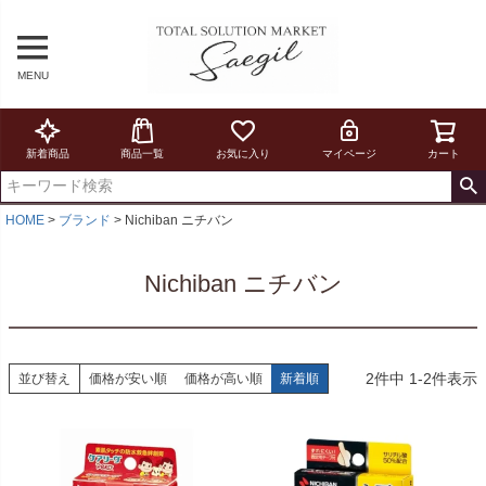
MENU
新着商品
商品一覧
お気に入り
マイページ
カート
HOME
ブランド
Nichiban ニチバン
Nichiban ニチバン
2
件中
1
-
2
件表示
並び替え
価格が安い順
価格が高い順
新着順