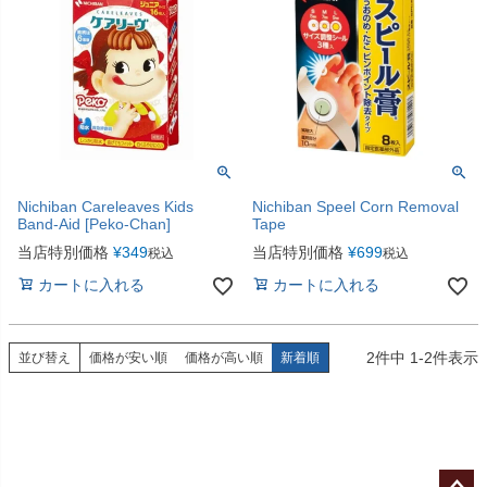
Nichiban Careleaves Kids
Nichiban Speel Corn Removal
Band-Aid [Peko-Chan]
Tape
当店特別価格
¥
349
当店特別価格
¥
699
税込
税込
カートに入れる
カートに入れる
2
件中
1
-
2
件表示
並び替え
価格が安い順
価格が高い順
新着順