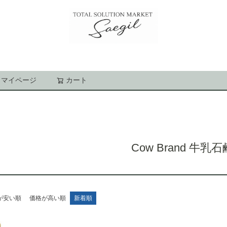
マイページ
カート
検索
Cow Brand 牛乳石
が安い順
価格が高い順
新着順