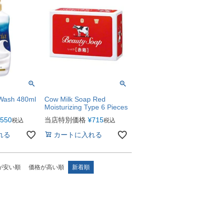
Wash 480ml
Cow Milk Soap Red
Moisturizing Type 6 Pieces
550
当店特別価格
¥
715
税込
税込
れる
カートに入れる
が安い順
価格が高い順
新着順