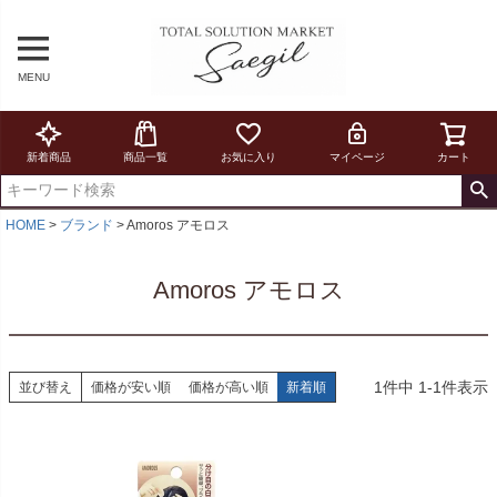
MENU
新着商品
商品一覧
お気に入り
マイページ
カート
HOME
ブランド
Amoros アモロス
Amoros アモロス
1
件中
1
-
1
件表示
並び替え
価格が安い順
価格が高い順
新着順