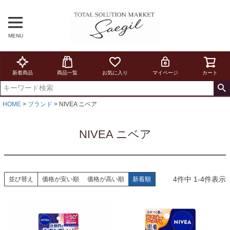
MENU
新着商品
商品一覧
お気に入り
マイページ
カート
HOME
ブランド
NIVEA ニベア
NIVEA ニベア
4
件中
1
-
4
件表示
並び替え
価格が安い順
価格が高い順
新着順