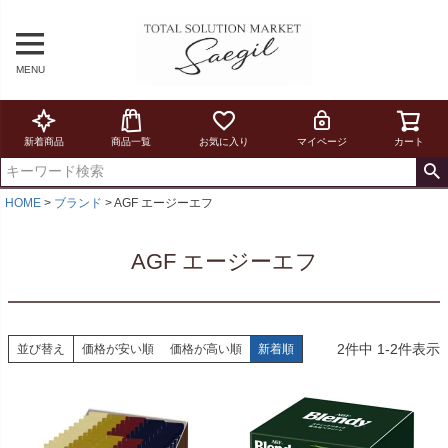
MENU
新着商品
商品一覧
お気に入り
マイページ
カート
HOME
ブランド
AGF エージーエフ
AGF エージーエフ
2
件中
1
-
2
件表示
並び替え
価格が安い順
価格が高い順
新着順