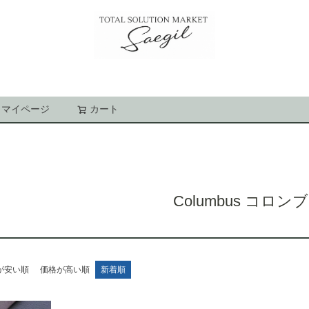
マイページ
カート
検索
Columbus コロン
が安い順
価格が高い順
新着順