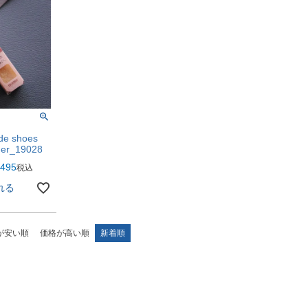
de shoes
ner_19028
495
税込
れる
が安い順
価格が高い順
新着順