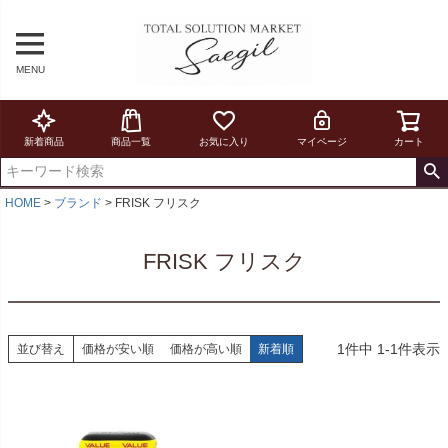
MENU
新着商品
商品一覧
お気に入り
マイページ
カート
HOME
ブランド
FRISK フリスク
FRISK フリスク
1
件中
1
-
1
件表示
並び替え
価格が安い順
価格が高い順
新着順