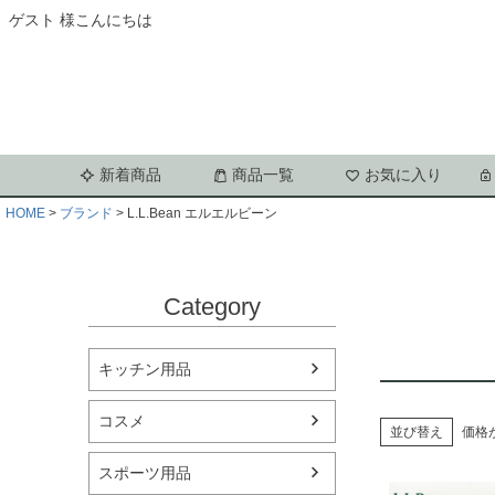
ゲスト 様こんにちは
新着商品
商品一覧
お気に入り
HOME
ブランド
L.L.Bean エルエルビーン
Category
キッチン用品
コスメ
並び替え
価格
スポーツ用品