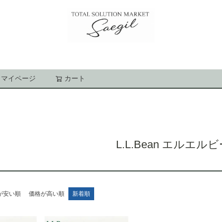
マイページ
カート
検索
L.L.Bean エルエル
が安い順
価格が高い順
新着順