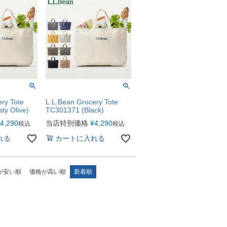
ry Tote
L.L.Bean Grocery Tote
ty Olive)
TC301371 (Black)
4,290
当店特別価格
¥
4,290
税込
税込
れる
カートに入れる
が安い順
価格が高い順
新着順