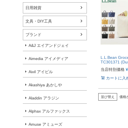
日用雑貨
文具・DIY工具
ブランド
A&J エイアンドジェイ
L.L.Bean Groce
Aimedia アイメディア
TC301371 (Dus
当店特別価格
¥
Aivil アイビル
カートに入
Akashiya あかしや
並び替え
価格
Aladdin アラジン
Alphax アルファックス
Amuse アミューズ