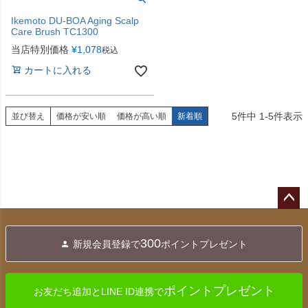
Ikemoto DU-BOA Aging Scalp
Care Brush TC1300
当店特別価格
¥
1,078
税込
カートに入れる
5
件中
1
-
5
件表示
並び替え
価格が安い順
価格が高い順
新着順
ペー
ジト
300
新規会員登録で
ポイントプレゼント
ップ
へ
ポイントプレゼント
お友だち追加とLINE ID連携で