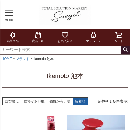
MENU
新着商品
商品一覧
お気に入り
マイページ
カート
HOME
ブランド
Ikemoto 池本
Ikemoto 池本
5
件中
1
-
5
件表示
並び替え
価格が安い順
価格が高い順
新着順