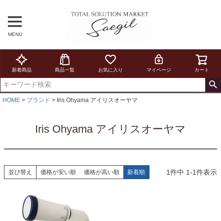
MENU
新着商品
商品一覧
お気に入り
マイページ
カート
HOME
ブランド
Iris Ohyama アイリスオーヤマ
Iris Ohyama アイリスオーヤマ
1
件中
1
-
1
件表示
並び替え
価格が安い順
価格が高い順
新着順