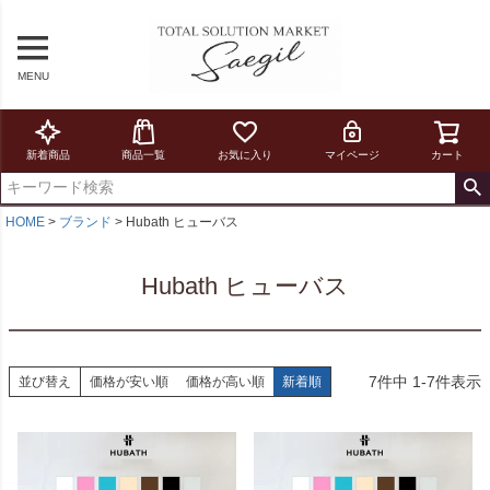
MENU
新着商品
商品一覧
お気に入り
マイページ
カート
HOME
ブランド
Hubath ヒューバス
Hubath ヒューバス
7
件中
1
-
7
件表示
並び替え
価格が安い順
価格が高い順
新着順